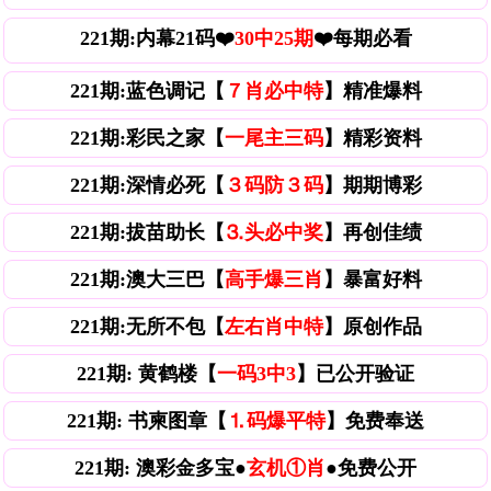
221期:内幕21码❤️
30中25期
❤️每期必看
221期:蓝色调记【
７肖必中特
】精准爆料
221期:彩民之家【
一尾主三码
】精彩资料
221期:深情必死【
３码防３码
】期期博彩
221期:拔苗助长【
⒊头必中奖
】再创佳绩
221期:澳大三巴【
高手爆三肖
】暴富好料
221期:无所不包【
左右肖中特
】原创作品
221期: 黄鹤楼【
一码3中3
】已公开验证
221期: 书柬图章【
⒈码爆平特
】免费奉送
221期: 澳彩金多宝●
玄机①肖
●免费公开