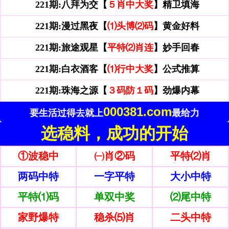
221期:八拜为交【
５肖中大奖
】精卫填海
221期:漫过黑夜【
⑴头博⑵码
】黄金好料
221期:旅途观星【
平特⑵肖连
】妙手回春
221期:白衣酒客【
⑴行中大奖
】公式推算
221期:珠海之源【
３码防１码
】劲爆内幕
000381.com
要生活过得去就上
最给力
选稳料，成功的开始
①波稳中
㈠肖②码
平特⑵肖
两码中特
一字平特
大小中特
平特⑴码
单双中奖
⑵尾中特
家野爆特
稳杀⑸肖
二头中特