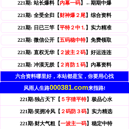
221期: 站长爆料【
内幕一码
】←期期中爆
221期: 全受全归【
财神爆２尾
】综合资料
221期: 日已三竿【
平特２中⒈
】实力精准
221期: 微信公开【
五码稳中特
】免费领取
221期: 直权无华【
２波主２码
】好运连连
221期: 冲漠无朕【
２肖防１码
】内幕资料
六合资料哪里好，本站都是宝，你要用心找
000381.com
风雨人生路
来指路!
221期:独占天下【
５字猜平特
】极品心水
221期:笑拥冷风【
２码防３码
】实力精选
221期:财大气粗【
一波主一码
】稳定中特