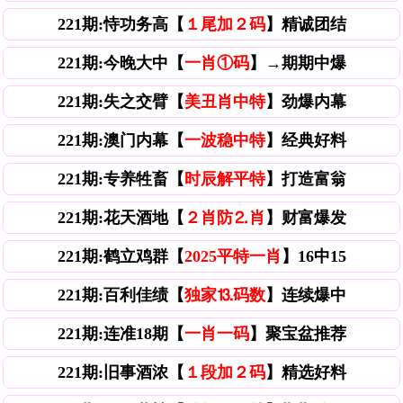
221期:恃功务高【
１尾加２码
】精诚团结
221期:今晚大中【
一肖①码
】→期期中爆
221期:失之交臂【
美丑肖中特
】劲爆内幕
221期:澳门内幕【
一波稳中特
】经典好料
221期:专养牲畜【
时辰解平特
】打造富翁
221期:花天酒地【
２肖防⒉肖
】财富爆发
221期:鹤立鸡群【
2025平特一肖
】16中15
221期:百利佳绩【
独家⒔码数
】连续爆中
221期:连准18期【
一肖一码
】聚宝盆推荐
221期:旧事酒浓【
１段加２码
】精选好料