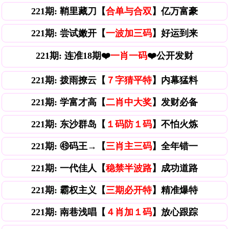
221期: 鞘里藏刀【
合单与合双
】亿万富豪
221期: 尝试嫩开【
一波加三码
】好运到来
221期: 连准18期❤️
一肖一码
❤️公开发财
221期: 拨雨撩云【
７字猜平特
】内幕猛料
221期: 学富才高【
二肖中大奖
】发财必备
221期: 东沙群岛【
１码防１码
】不怕火炼
221期: ㊾码王→【
三肖主三码
】全年错一
221期: 一代佳人【
稳禁半波路
】成功道路
221期: 霸权主义【
三期必开特
】精准爆特
221期: 南巷浅唱【
４肖加１码
】放心跟踪