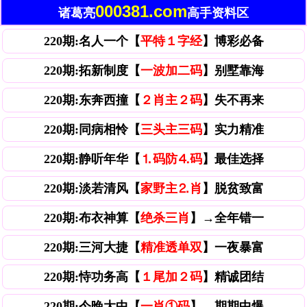
000381.com
诸葛亮
高手资料区
220期:名人一个【
平特１字经
】博彩必备
220期:拓新制度【
一波加二码
】别墅靠海
220期:东奔西撞【
２肖主２码
】失不再来
220期:同病相怜【
三头主三码
】实力精准
220期:静听年华【
⒈码防⒋码
】最佳选择
220期:淡若清风【
家野主⒉肖
】脱贫致富
220期:布衣神算【
绝杀三肖
】→全年错一
220期:三河大捷【
精准透单双
】一夜暴富
220期:恃功务高【
１尾加２码
】精诚团结
220期:今晚大中【
一肖①码
】→期期中爆