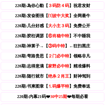
220期:為伱心動【
３码防４码
】祝君发财
220期:发奋图强【
⑴波中大奖
】全网最牛
220期:几分好感【
大小主３码
】免费公开
220期:胶柱调瑟【
⑥肖稳中特
】不中睡我
220期:神算子→【
③码中特
】←狂扫黑庄
220期:弯路贵思【
２门必中特
】领略非凡
220期:志得意满【
家野必中特
】精准爆料
220期:随行就市【
绝杀２肖王
】财神驾到
220期:书柬图章【
⒈码爆平特
】免费奉送
220期:内幕21码❤️
30中25期
❤️每期必看