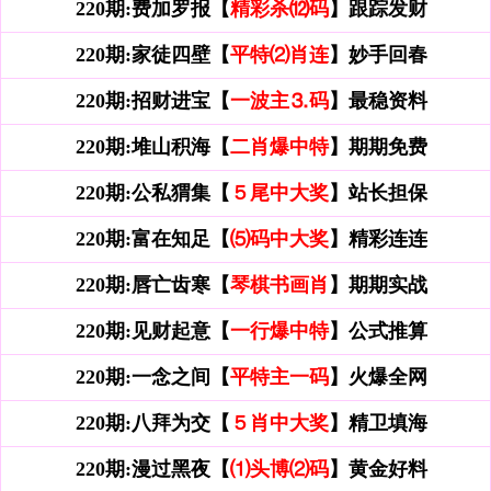
220期:费加罗报【
精彩杀⑿码
】跟踪发财
220期:家徒四壁【
平特⑵肖连
】妙手回春
220期:招财进宝【
一波主⒊码
】最稳资料
220期:堆山积海【
二肖爆中特
】期期免费
220期:公私猬集【
５尾中大奖
】站长担保
220期:富在知足【
⑸码中大奖
】精彩连连
220期:唇亡齿寒【
琴棋书画肖
】期期实战
220期:见财起意【
一行爆中特
】公式推算
220期:一念之间【
平特主一码
】火爆全网
220期:八拜为交【
５肖中大奖
】精卫填海
220期:漫过黑夜【
⑴头博⑵码
】黄金好料