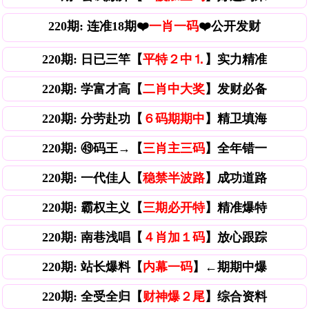
220期: 连准18期❤️
一肖一码
❤️公开发财
220期: 日已三竿【
平特２中⒈
】实力精准
220期: 学富才高【
二肖中大奖
】发财必备
220期: 分劳赴功【
６码期期中
】精卫填海
220期: ㊾码王→【
三肖主三码
】全年错一
220期: 一代佳人【
稳禁半波路
】成功道路
220期: 霸权主义【
三期必开特
】精准爆特
220期: 南巷浅唱【
４肖加１码
】放心跟踪
220期: 站长爆料【
内幕一码
】←期期中爆
220期: 全受全归【
财神爆２尾
】综合资料