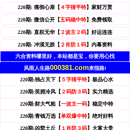
220期: 痛彻心扉【
４字猜平特
】家财万贯
220期: 微信公开【
五码稳中特
】免费领取
220期: 直权无华【
２波主２码
】好运连连
220期: 冲漠无朕【
２肖防１码
】内幕资料
六合资料哪里好，本站都是宝，你要用心找
000381.com
风雨人生路
来指路!
220期:独占天下【
５字猜平特
】极品心水
220期:笑拥冷风【
２码防３码
】实力精选
220期:财大气粗【
一波主一码
】稳定中特
220期:青钱万选【
单双爆中特
】绝对好料
220期:凶犂土丘【
１肖防３码
】大富大贵