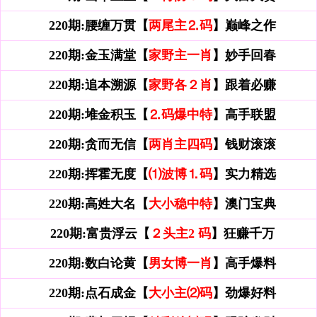
220期:腰缠万贯【
两尾主⒉码
】巅峰之作
220期:金玉满堂【
家野主一肖
】妙手回春
220期:追本溯源【
家野各２肖
】跟着必赚
220期:堆金积玉【
⒉码爆中特
】高手联盟
220期:贪而无信【
两肖主四码
】钱财滚滚
220期:挥霍无度【
⑴波博⒈码
】实力精选
220期:高姓大名【
大小稳中特
】澳门宝典
220期:富贵浮云【
２头主2 码
】狂赚千万
220期:数白论黄【
男女博一肖
】高手爆料
220期:点石成金【
大小主⑵码
】劲爆好料