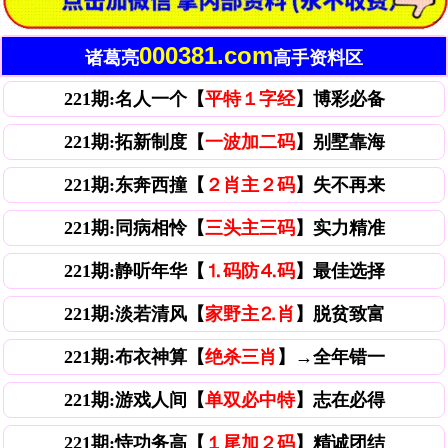
000381.com
诸葛亮
高手资料区
221期:名人一个【
平特１字经
】博彩必备
221期:拓新制度【
一波加二码
】别墅靠海
221期:东奔西撞【
２肖主２码
】失不再来
221期:同病相怜【
三头主三码
】实力精准
221期:静听年华【
⒈码防⒋码
】最佳选择
221期:淡若清风【
家野主⒉肖
】脱贫致富
221期:布衣神算【
绝杀三肖
】→全年错一
221期:游戏人间【
单双必中特
】志在必得
221期:恃功务高【
１尾加２码
】精诚团结