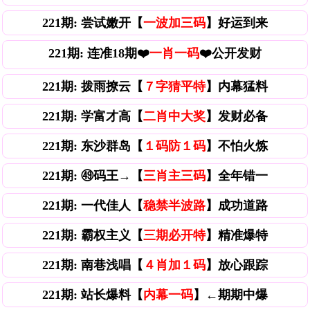
221期: 尝试嫩开【
一波加三码
】好运到来
221期: 连准18期❤️
一肖一码
❤️公开发财
221期: 拨雨撩云【
７字猜平特
】内幕猛料
221期: 学富才高【
二肖中大奖
】发财必备
221期: 东沙群岛【
１码防１码
】不怕火炼
221期: ㊾码王→【
三肖主三码
】全年错一
221期: 一代佳人【
稳禁半波路
】成功道路
221期: 霸权主义【
三期必开特
】精准爆特
221期: 南巷浅唱【
４肖加１码
】放心跟踪
221期: 站长爆料【
内幕一码
】←期期中爆