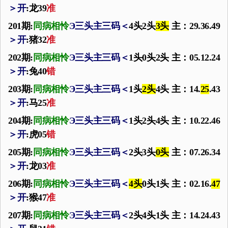
＞
开
:龙39
准
201期:
同病相怜
Э
三头主三码
＜
4头2头
3头
主：29.36.49
＞
开
:猪32
准
202期:
同病相怜
Э
三头主三码
＜
1头0头2头 主：05.12.24
＞
开
:兔40
错
203期:
同病相怜
Э
三头主三码
＜
1头
2头
4头 主：14.
25
.43
＞
开
:马25
准
204期:
同病相怜
Э
三头主三码
＜
1头2头4头 主：10.22.46
＞
开
:虎05
错
205期:
同病相怜
Э
三头主三码
＜
2头3头
0头
主：07.26.34
＞
开
:龙03
准
206期:
同病相怜
Э
三头主三码
＜
4头
0头1头 主：02.16.
47
＞
开
:猴47
准
207期:
同病相怜
Э
三头主三码
＜
2头4头1头 主：14.24.43