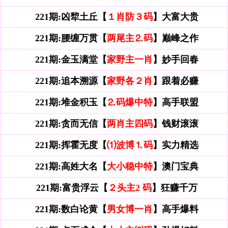
221期:凶犂土丘【
１肖防３码
】大富大贵
221期:腰缠万贯【
两尾主⒉码
】巅峰之作
221期:金玉满堂【
家野主一肖
】妙手回春
221期:追本溯源【
家野各２肖
】跟着必赚
221期:堆金积玉【
⒉码爆中特
】高手联盟
221期:贪而无信【
两肖主四码
】钱财滚滚
221期:挥霍无度【
⑴波博⒈码
】实力精选
221期:高姓大名【
大小稳中特
】澳门宝典
221期:富贵浮云【
２头主2 码
】狂赚千万
221期:数白论黄【
男女博一肖
】高手爆料