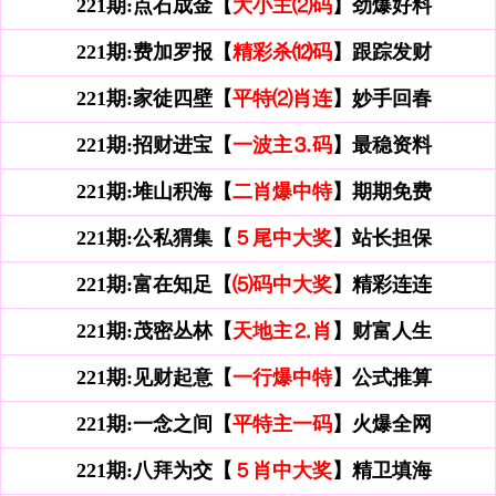
221期:点石成金【
大小主⑵码
】劲爆好料
221期:费加罗报【
精彩杀⑿码
】跟踪发财
221期:家徒四壁【
平特⑵肖连
】妙手回春
221期:招财进宝【
一波主⒊码
】最稳资料
221期:堆山积海【
二肖爆中特
】期期免费
221期:公私猬集【
５尾中大奖
】站长担保
221期:富在知足【
⑸码中大奖
】精彩连连
221期:茂密丛林【
天地主⒉肖
】财富人生
221期:见财起意【
一行爆中特
】公式推算
221期:一念之间【
平特主一码
】火爆全网
221期:八拜为交【
５肖中大奖
】精卫填海