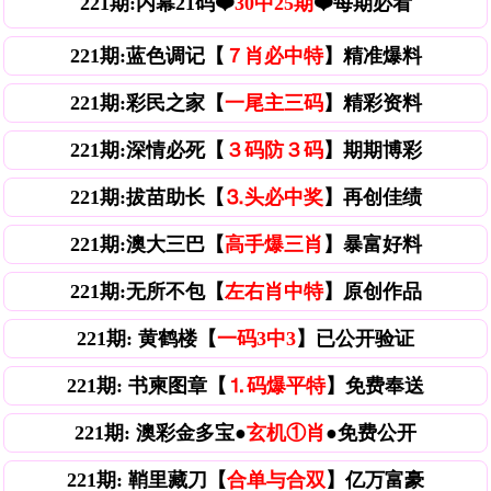
221期:内幕21码❤️
30中25期
❤️每期必看
221期:蓝色调记【
７肖必中特
】精准爆料
221期:彩民之家【
一尾主三码
】精彩资料
221期:深情必死【
３码防３码
】期期博彩
221期:拔苗助长【
⒊头必中奖
】再创佳绩
221期:澳大三巴【
高手爆三肖
】暴富好料
221期:无所不包【
左右肖中特
】原创作品
221期: 黄鹤楼【
一码3中3
】已公开验证
221期: 书柬图章【
⒈码爆平特
】免费奉送
221期: 澳彩金多宝●
玄机①肖
●免费公开
221期: 鞘里藏刀【
合单与合双
】亿万富豪