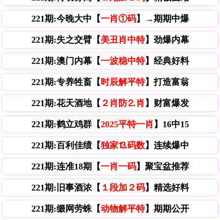
221期:今晚大中【
一肖①码
】→期期中爆
221期:失之交臂【
美丑肖中特
】劲爆内幕
221期:澳门内幕【
一波稳中特
】经典好料
221期:专养牲畜【
时辰解平特
】打造富翁
221期:花天酒地【
２肖防⒉肖
】财富爆发
221期:鹤立鸡群【
2025平特一肖
】16中15
221期:百利佳绩【
独家⒔码数
】连续爆中
221期:连准18期【
一肖一码
】聚宝盆推荐
221期:旧事酒浓【
１段加２码
】精选好料
221期:缀网劳蛛【
动物解平特
】期期公开