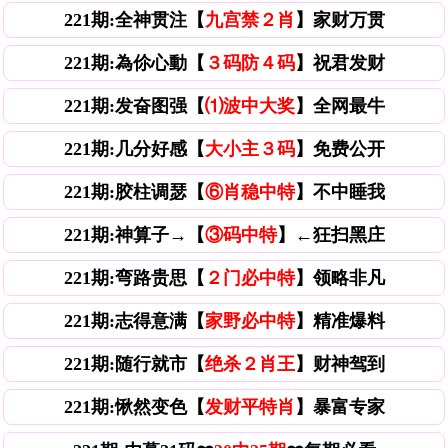
221期:全神贯注【
九宫禁２肖
】家财万贯
221期:為伱心動【
３码防４码
】祝君发财
221期:发奋图强【
⑴波中大奖
】全网最牛
221期:几分好感【
大小主３码
】免费公开
221期:胶柱调瑟【
⑥肖稳中特
】不中睡我
221期:神算子→【
③码中特
】←狂扫黑庄
221期:弯路贵思【
２门必中特
】领略非凡
221期:志得意满【
家野必中特
】精准爆料
221期:随行就市【
绝杀２肖王
】财神驾到
221期:愀然变色【
发财平特肖
】暴富专家