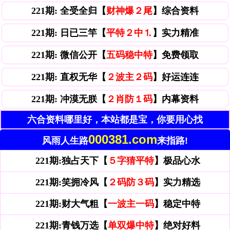
221期: 全受全归【
财神爆２尾
】综合资料
221期: 日已三竿【
平特２中⒈
】实力精准
221期: 微信公开【
五码稳中特
】免费领取
221期: 直权无华【
２波主２码
】好运连连
221期: 冲漠无朕【
２肖防１码
】内幕资料
六合资料哪里好，本站都是宝，你要用心找
000381.com
风雨人生路
来指路!
221期:独占天下【
５字猜平特
】极品心水
221期:笑拥冷风【
２码防３码
】实力精选
221期:财大气粗【
一波主一码
】稳定中特
221期:青钱万选【
单双爆中特
】绝对好料