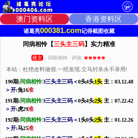
澳门资料区
香港资料区
000381.com
诸葛亮
记得截图收藏
同病相怜【
三头主三码
】实力精准
楼主
：同病相怜 评级:
♚♚♚♚♚
本站：杜绝改料做假.一经发现.立马封杀永不录用!
190期:
同病相怜
Э
三头主三码
＜
0头4头
1头
主：03.12.48
＞
开
:兔16
准
191期:
同病相怜
Э
三头主三码
＜
0头4头
2头
主：07.22.42
＞
开
:虎29
准
192期:
同病相怜
Э
三头主三码
＜
1头0头
2头
主：01.12.26
＞
开
:马25
准