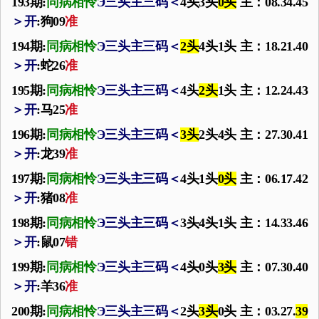
193期:
同病相怜
Э
三头主三码
＜
4头3头
0头
主：08.34.45
＞
开
:狗09
准
194期:
同病相怜
Э
三头主三码
＜
2头
4头1头 主：18.21.40
＞
开
:蛇26
准
195期:
同病相怜
Э
三头主三码
＜
4头
2头
1头 主：12.24.43
＞
开
:马25
准
196期:
同病相怜
Э
三头主三码
＜
3头
2头4头 主：27.30.41
＞
开
:龙39
准
197期:
同病相怜
Э
三头主三码
＜
4头1头
0头
主：06.17.42
＞
开
:猪08
准
198期:
同病相怜
Э
三头主三码
＜
3头4头1头 主：14.33.46
＞
开
:鼠07
错
199期:
同病相怜
Э
三头主三码
＜
4头0头
3头
主：07.30.40
＞
开
:羊36
准
200期:
同病相怜
Э
三头主三码
＜
2头
3头
0头 主：03.27.
39