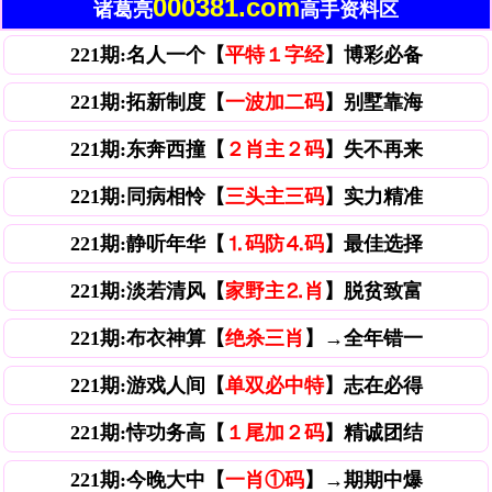
000381.com
诸葛亮
高手资料区
221期:名人一个【
平特１字经
】博彩必备
221期:拓新制度【
一波加二码
】别墅靠海
221期:东奔西撞【
２肖主２码
】失不再来
221期:同病相怜【
三头主三码
】实力精准
221期:静听年华【
⒈码防⒋码
】最佳选择
221期:淡若清风【
家野主⒉肖
】脱贫致富
221期:布衣神算【
绝杀三肖
】→全年错一
221期:游戏人间【
单双必中特
】志在必得
221期:恃功务高【
１尾加２码
】精诚团结
221期:今晚大中【
一肖①码
】→期期中爆