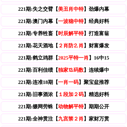
221期:失之交臂【
美丑肖中特
】劲爆内幕
221期:澳门内幕【
一波稳中特
】经典好料
221期:专养牲畜【
时辰解平特
】打造富翁
221期:花天酒地【
２肖防⒉肖
】财富爆发
221期:鹤立鸡群【
2025平特一肖
】16中15
221期:百利佳绩【
独家⒔码数
】连续爆中
221期:连准18期【
一肖一码
】聚宝盆推荐
221期:旧事酒浓【
１段加２码
】精选好料
221期:缀网劳蛛【
动物解平特
】期期公开
221期:全神贯注【
九宫禁２肖
】家财万贯