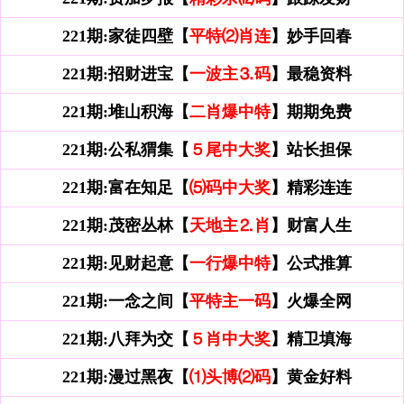
221期:家徒四壁【
平特⑵肖连
】妙手回春
221期:招财进宝【
一波主⒊码
】最稳资料
221期:堆山积海【
二肖爆中特
】期期免费
221期:公私猬集【
５尾中大奖
】站长担保
221期:富在知足【
⑸码中大奖
】精彩连连
221期:茂密丛林【
天地主⒉肖
】财富人生
221期:见财起意【
一行爆中特
】公式推算
221期:一念之间【
平特主一码
】火爆全网
221期:八拜为交【
５肖中大奖
】精卫填海
221期:漫过黑夜【
⑴头博⑵码
】黄金好料