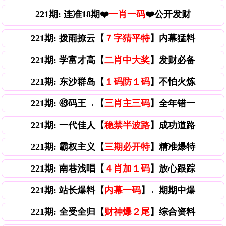
221期: 连准18期❤️
一肖一码
❤️公开发财
221期: 拨雨撩云【
７字猜平特
】内幕猛料
221期: 学富才高【
二肖中大奖
】发财必备
221期: 东沙群岛【
１码防１码
】不怕火炼
221期: ㊾码王→【
三肖主三码
】全年错一
221期: 一代佳人【
稳禁半波路
】成功道路
221期: 霸权主义【
三期必开特
】精准爆特
221期: 南巷浅唱【
４肖加１码
】放心跟踪
221期: 站长爆料【
内幕一码
】←期期中爆
221期: 全受全归【
财神爆２尾
】综合资料