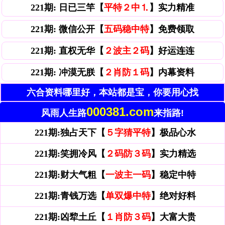
221期: 日已三竿【
平特２中⒈
】实力精准
221期: 微信公开【
五码稳中特
】免费领取
221期: 直权无华【
２波主２码
】好运连连
221期: 冲漠无朕【
２肖防１码
】内幕资料
六合资料哪里好，本站都是宝，你要用心找
000381.com
风雨人生路
来指路!
221期:独占天下【
５字猜平特
】极品心水
221期:笑拥冷风【
２码防３码
】实力精选
221期:财大气粗【
一波主一码
】稳定中特
221期:青钱万选【
单双爆中特
】绝对好料
221期:凶犂土丘【
１肖防３码
】大富大贵