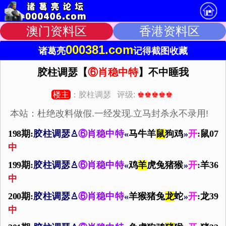
澳门资料区
香港资料区
000381.com
诸葛亮
记得截图收藏
胶柱调瑟【
⑥肖稳中特
】不中睡我
楼主
：胶柱调瑟 评级:
♚♚♚♚♚
本站：杜绝改料做假.一经发现.立马封杀永不录用!
198期:
胶柱调瑟
♙
⑥肖稳中特
«
马牛羊
鼠
狗鸡
»
开
:鼠07
中
199期:
胶柱调瑟
♙
⑥肖稳中特
«
鸡
羊
虎兔猪猴
»
开
:羊36
中
200期:
胶柱调瑟
♙
⑥肖稳中特
«
羊猴猪兔
龙
蛇
»
开
:龙39
中