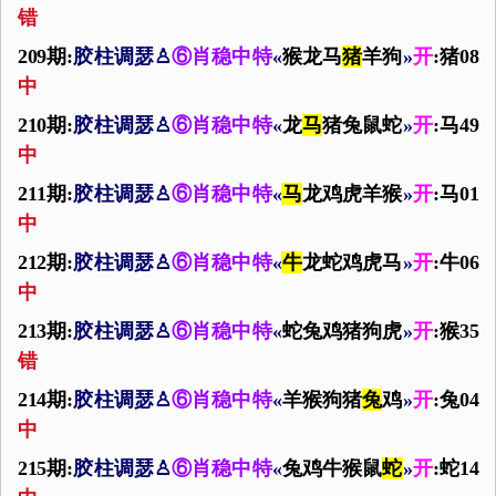
错
209期:
胶柱调瑟
♙
⑥肖稳中特
«
猴龙马
猪
羊狗
»
开
:猪08
中
210期:
胶柱调瑟
♙
⑥肖稳中特
«
龙
马
猪兔鼠蛇
»
开
:马49
中
211期:
胶柱调瑟
♙
⑥肖稳中特
«
马
龙鸡虎羊猴
»
开
:马01
中
212期:
胶柱调瑟
♙
⑥肖稳中特
«
牛
龙蛇鸡虎马
»
开
:牛06
中
213期:
胶柱调瑟
♙
⑥肖稳中特
«
蛇兔鸡猪狗虎
»
开
:猴35
错
214期:
胶柱调瑟
♙
⑥肖稳中特
«
羊猴狗猪
兔
鸡
»
开
:兔04
中
215期:
胶柱调瑟
♙
⑥肖稳中特
«
兔鸡牛猴鼠
蛇
»
开
:蛇14