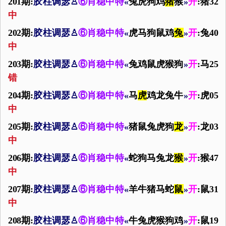
201期:
胶柱调瑟
♙
⑥肖稳中特
«
兔虎狗鸡
猪
猴
»
开
:猪32
中
202期:
胶柱调瑟
♙
⑥肖稳中特
«
虎马狗鼠鸡
兔
»
开
:兔40
中
203期:
胶柱调瑟
♙
⑥肖稳中特
«
兔鸡鼠虎猴狗
»
开
:马25
错
204期:
胶柱调瑟
♙
⑥肖稳中特
«
马
虎
鸡龙兔牛
»
开
:虎05
中
205期:
胶柱调瑟
♙
⑥肖稳中特
«
猪鼠兔虎狗
龙
»
开
:龙03
中
206期:
胶柱调瑟
♙
⑥肖稳中特
«
蛇狗马兔龙
猴
»
开
:猴47
中
207期:
胶柱调瑟
♙
⑥肖稳中特
«
羊牛猪马蛇
鼠
»
开
:鼠31
中
208期:
胶柱调瑟
♙
⑥肖稳中特
«
牛兔虎猴狗鸡
»
开
:鼠19