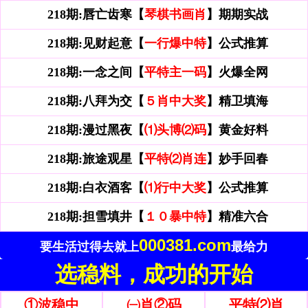
218期:唇亡齿寒【
琴棋书画肖
】期期实战
218期:见财起意【
一行爆中特
】公式推算
218期:一念之间【
平特主一码
】火爆全网
218期:八拜为交【
５肖中大奖
】精卫填海
218期:漫过黑夜【
⑴头博⑵码
】黄金好料
218期:旅途观星【
平特⑵肖连
】妙手回春
218期:白衣酒客【
⑴行中大奖
】公式推算
218期:担雪填井【
１０暴中特
】精准六合
000381.com
要生活过得去就上
最给力
选稳料，成功的开始
①波稳中
㈠肖②码
平特⑵肖