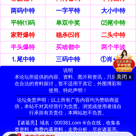
两码中特
一字平特
大小中特
平特⑴码
单双中奖
⑵尾中特
家野爆特
稳杀⑸肖
二头中特
半头爆特
买啥都中
两个半波
⒈尾中特
三码中特
①肖+1肖
说明
关闭 x
本论坛所提供的内容、资料、图片和资讯，只应用
在合法的资料探讨，暂不适用于其它，外围博彩和
使用。特此声明！
论坛免责声明：以上所有广告内容均为赞助商提
供，本站不对其经营行为负责。浏览或使用者须自
行承担有关责任，本网站恕不负责。
【诸葛亮】域名：000381.com ⑥合在线，收集各
类资料，免费内幕资料，走势分析，尽在诸葛亮。