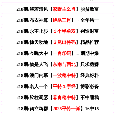
218期:淡若清风【
家野主⒉肖
】脱贫致富
218期:布衣神算【
绝杀三肖
】→全年错一
218期:永不止步【
１个半单双
】创造财富
218期:惊天动地【
３尾出特码
】精品推荐
218期:今晚大中【
一肖①码
】→期期中爆
218期:物是人飞【
东南与西北
】只求稳赚
218期:澳门内幕【
一波稳中特
】经典好料
218期:名人一个【
平特１字经
】博彩必备
218期:胶柱调瑟【
⑥肖稳中特
】不中睡我
218期:鹤立鸡群【
2025平特一肖
】16中15