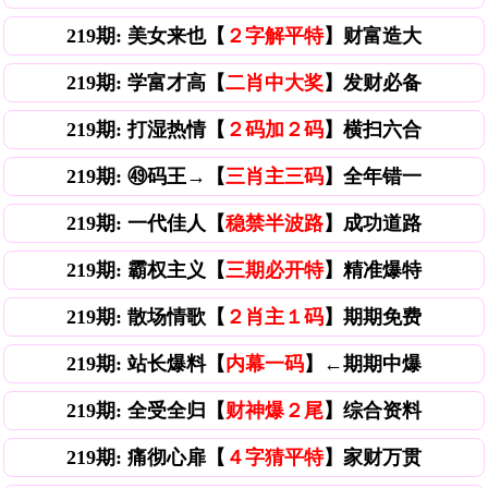
219期: 美女来也【
２字解平特
】财富造大
219期: 学富才高【
二肖中大奖
】发财必备
219期: 打湿热情【
２码加２码
】横扫六合
219期: ㊾码王→【
三肖主三码
】全年错一
219期: 一代佳人【
稳禁半波路
】成功道路
219期: 霸权主义【
三期必开特
】精准爆特
219期: 散场情歌【
２肖主１码
】期期免费
219期: 站长爆料【
内幕一码
】←期期中爆
219期: 全受全归【
财神爆２尾
】综合资料
219期: 痛彻心扉【
４字猜平特
】家财万贯