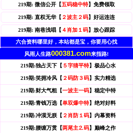
219期: 微信公开【
五码稳中特
】免费领取
219期: 直权无华【
２波主２码
】好运连连
219期: 南巷浅唱【
４肖加１码
】放心跟踪
六合资料哪里好，本站都是宝，你要用心找
000381.com
风雨人生路
来指路!
219期:独占天下【
５字猜平特
】极品心水
219期:笑拥冷风【
２码防３码
】实力精选
219期:财大气粗【
一波主一码
】稳定中特
219期:青钱万选【
单双爆中特
】绝对好料
219期:冲漠无朕【
２肖防１码
】内幕资料
219期:腰缠万贯【
两尾主⒉码
】巅峰之作