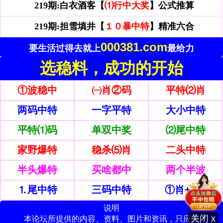
219期:白衣酒客【
⑴行中大奖
】公式推算
219期:担雪填井【
１０暴中特
】精准六合
000381.com
要生活过得去就上
最给力
选稳料，成功的开始
①波稳中
㈠肖②码
平特⑵肖
两码中特
一字平特
大小中特
平特⑴码
单双中奖
⑵尾中特
家野爆特
稳杀⑸肖
二头中特
半头爆特
买啥都中
两个半波
⒈尾中特
三码中特
①肖+1肖
说明
关闭 x
本论坛所提供的内容、资料、图片和资讯，只应用